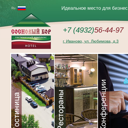
Перейти
к
Идеальное место для бизнес
Ru
содержимому
+7 (4932)
56-44-97
г. Иваново, ул. Любимова, д.3