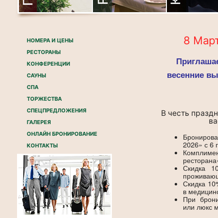
8 Мар
НОМЕРА И ЦЕНЫ
РЕСТОРАНЫ
Приглаша
КОНФЕРЕНЦИИ
весенние вы
САУНЫ
СПА
ТОРЖЕСТВА
СПЕЦПРЕДЛОЖЕНИЯ
В честь празд
ва
ГАЛЕРЕЯ
ОНЛАЙН БРОНИРОВАНИЕ
Брониров
2026» с 6 
КОНТАКТЫ
Комплим
ресторана
Скидка 1
проживаю
Скидка 10
в медицин
При брони
или люкс м